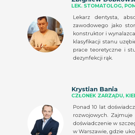
LEK. STOMATOLOG, P
Lekarz dentysta, ab
zawodowego jako stoma
konstruktor i wynalazc
klasyfikacji stanu uzę
prace teoretyczne i s
dezynfekcji rąk.
Krystian Bania
CZŁONEK ZARZĄDU, KI
Ponad 10 lat doświadcz
rozwojowych. Zajmuje 
doświadczenie w szcze
w Warszawie, gdzie uko