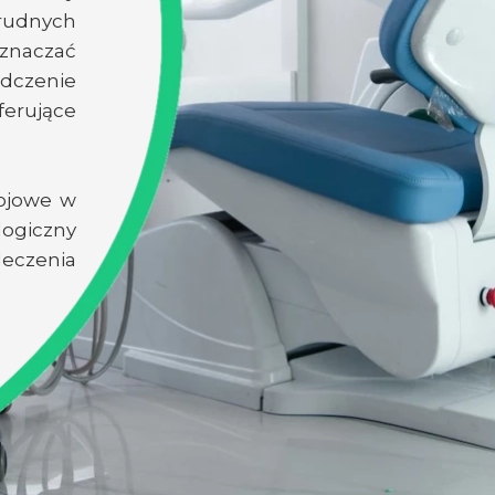
rudnych
znaczać
adczenie
ferujące
ojowe w
ogiczny
eczenia