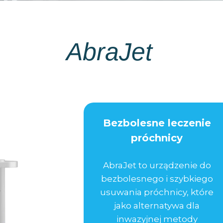
AbraJet
Bezbolesne leczenie
próchnicy
AbraJet to urządzenie do
bezbolesnego i szybkiego
usuwania próchnicy, które
jako alternatywa dla
inwazyjnej metody