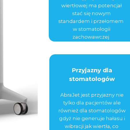
wiertłowej ma potencjał
stać się nowym
standardem i przełomem
w stomatologii
zachowawczej
Przyjazny dla
stomatologów
AbraJet jest przyjazny nie
tylko dla pacjentów ale
również dla stomatologów
gdyż nie generuje hałasu i
wibracji jak wiertła, co