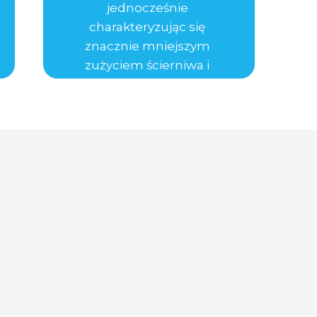
jednocześnie
charakteryzując się
znacznie mniejszym
zużyciem ścierniwa i
pyleniem