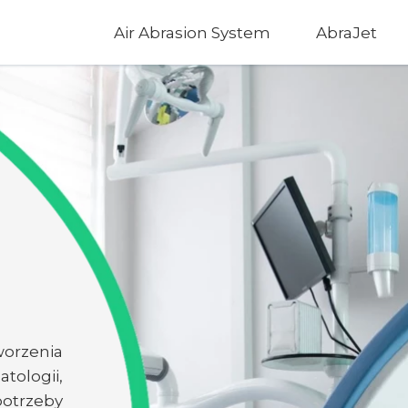
Air Abrasion System
AbraJet
worzenia
tologii,
trzeby