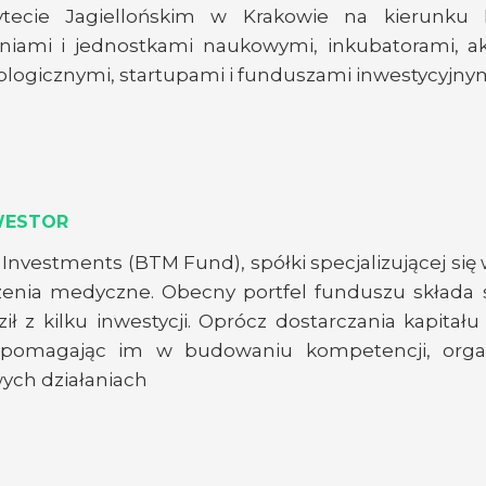
tecie Jagiellońskim w Krakowie na kierunku Bi
niami i jednostkami naukowymi, inkubatorami, akc
ologicznymi, startupami i funduszami inwestycyjnym
WESTOR
 Investments (BTM Fund), spółki specjalizującej się 
enia medyczne. Obecny portfel funduszu składa si
z kilku inwestycji. Oprócz dostarczania kapitału
pomagając im w budowaniu kompetencji, organiz
wych działaniach