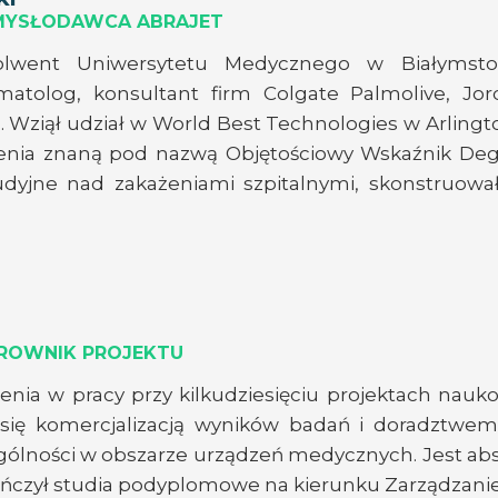
OMYSŁODAWCA ABRAJET
solwent Uniwersytetu Medycznego w Białymsto
tolog, konsultant firm Colgate Palmolive, Jorda
a. Wziął udział w World Best Technologies w Arling
bienia znaną pod nazwą Objętościowy Wskaźnik Degr
tudyjne nad zakażeniami szpitalnymi, skonstruow
EROWNIK PROJEKTU
enia w pracy przy kilkudziesięciu projektach nau
się komercjalizacją wyników badań i doradztwem 
gólności w obszarze urządzeń medycznych. Jest a
ńczył studia podyplomowe na kierunku Zarządzanie