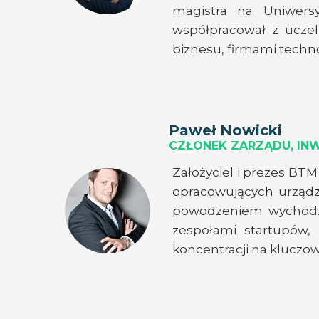
magistra na Uniwersy
współpracował z uczel
biznesu, firmami techn
Paweł Nowicki
CZŁONEK ZARZĄDU, IN
Założyciel i prezes BTM
opracowujących urządz
powodzeniem wychodził 
zespołami startupów, 
koncentracji na kluczo